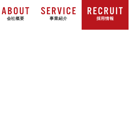
会社概要
事業紹介
採用情報
ビルダー・工務店
社長挨拶
沿革
一般のお客様
会社概要
事業紹介
様