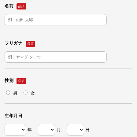
名前
フリガナ
性別
男
女
生年月日
年
月
日